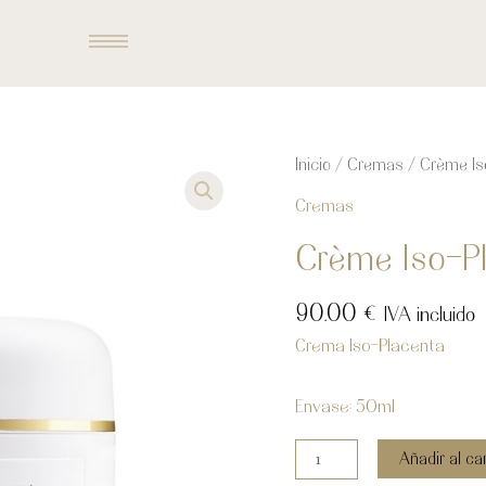
Crème
Inicio
/
Cremas
/ Crème Is
Iso-
Cremas
Placenta
cantidad
Crème Iso-P
90.00
€
IVA incluido
Crema Iso-Placenta
Envase: 50ml
Añadir al car