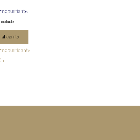
mopurifiante
 incluido
 al carrito
mopurificante
0ml