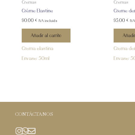
Cremas
Cremas
Crème Elastine
Creme der
90.00
€
95.00
€
IVA incluido
IVA
Añadir al carrito
Añadir
Crema elastina
Crema der
Envase: 50ml
Envase: 5
CONTÁCTANOS