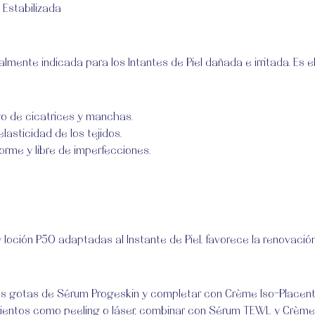
 Estabilizada
lmente indicada para los Intantes de Piel dañada e irritada. Es 
sgo de cicatrices y manchas.
lasticidad de los tejidos.
orme y libre de imperfecciones.
e y loción P50 adaptadas al Instante de Piel, favorece la renova
unas gotas de Sérum Progeskin y completar con Crème Iso-Placen
imientos como peeling o láser, combinar con Sérum TEWL y Crème