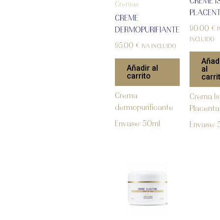
CRÈME I
Cremas
PLACEN
CREME
90.00
€
DERMOPURIFIANTE
I
INCLUIDO
95.00
€
IVA INCLUIDO
Añad
Añadir al
al
carrito
carri
Crema
Crema Is
dermopurificante
Placenta
Envase: 50ml
Envase: 