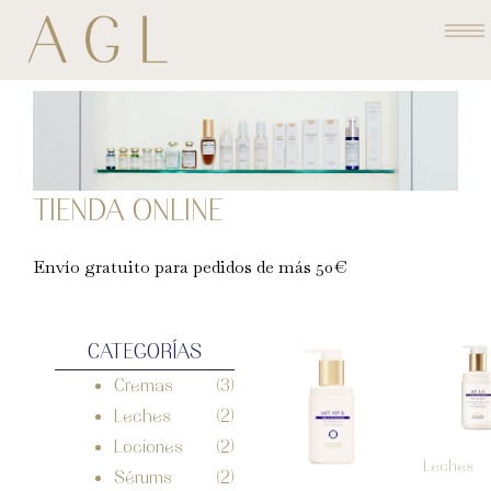
Ir
al
contenido
TIENDA ONLINE
Envío gratuito para pedidos de más 50€
CATEGORÍAS
Cremas
(3)
Leches
(2)
Lociones
(2)
Leches
Sérums
(2)