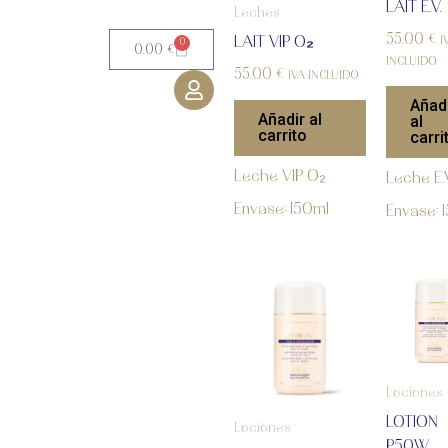
LAIT E.V.
Leches
55.00
€
LAIT VIP O₂
I
0
CART
0.00
€
INCLUIDO
55.00
€
IVA INCLUIDO
Añad
Añadir al
al
carrito
carri
Leche VIP O₂
Leche E.
Envase: 150ml
Envase: 
Lociones
LOTION
Lociones
P50W