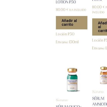
LOTION P50
80.00
€
I
80.00
€
IVA INCLUIDO
INCLUIDO
Añadir al
Añad
carrito
al
carri
Loción P50
Loción 
Envase: 150ml
Envase: 
Sérums
SÈRUM
Sérums
AMNIOT
SÉRUM OLIGO-