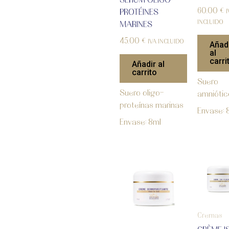
60.00
€
PROTÉINES
I
INCLUIDO
MARINES
45.00
€
IVA INCLUIDO
Añad
al
carri
Añadir al
carrito
Suero
Suero oligo-
amniótic
proteínas marinas
Envase: 
Envase: 8ml
Cremas